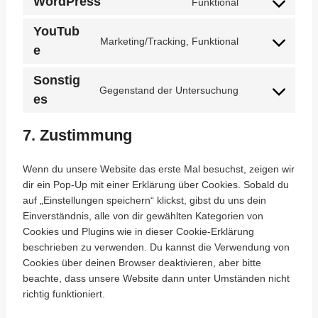
WordPress
Funktional
C
o
YouTub
n
Marketing/Tracking, Funktional
C
e
s
o
e
Sonstig
n
n
Gegenstand der Untersuchung
s
C
es
t
e
o
t
n
n
7. Zustimmung
o
t
s
s
t
e
e
Wenn du unsere Website das erste Mal besuchst, zeigen wir
o
n
r
dir ein Pop-Up mit einer Erklärung über Cookies. Sobald du
s
t
v
auf „Einstellungen speichern“ klickst, gibst du uns dein
e
t
i
Einverständnis, alle von dir gewählten Kategorien von
r
o
c
Cookies und Plugins wie in dieser Cookie-Erklärung
v
s
e
beschrieben zu verwenden. Du kannst die Verwendung von
i
e
w
Cookies über deinen Browser deaktivieren, aber bitte
c
r
o
beachte, dass unsere Website dann unter Umständen nicht
e
v
r
richtig funktioniert.
y
i
d
o
c