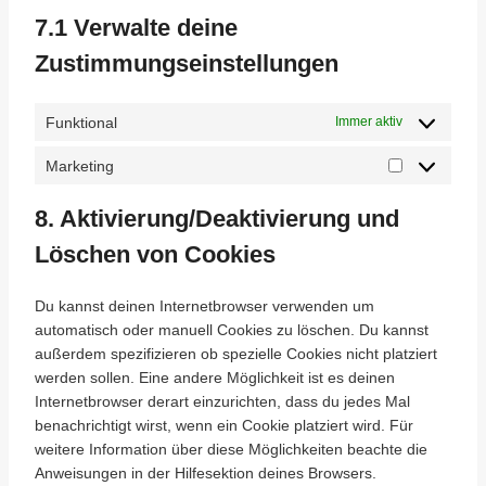
p
u
e
7.1 Verwalte deine
r
t
s
e
Zustimmungseinstellungen
u
o
s
b
n
s
e
s
Funktional
Immer aktiv
t
i
Marketing
M
g
a
e
8. Aktivierung/Deaktivierung und
r
s
k
Löschen von Cookies
e
t
Du kannst deinen Internetbrowser verwenden um
i
automatisch oder manuell Cookies zu löschen. Du kannst
n
außerdem spezifizieren ob spezielle Cookies nicht platziert
g
werden sollen. Eine andere Möglichkeit ist es deinen
Internetbrowser derart einzurichten, dass du jedes Mal
benachrichtigt wirst, wenn ein Cookie platziert wird. Für
weitere Information über diese Möglichkeiten beachte die
Anweisungen in der Hilfesektion deines Browsers.