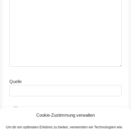
Quelle
Mir ist bewusst, das die Seite Schiedsrichter.info
Cookie-Zustimmung verwalten
keine Tickets vergibt oder mit der Vergabe zu tun hat,
sondern lediglich Informationen bereitstellt.
Um dir ein optimales Erlebnis zu bieten, verwenden wir Technologien wie