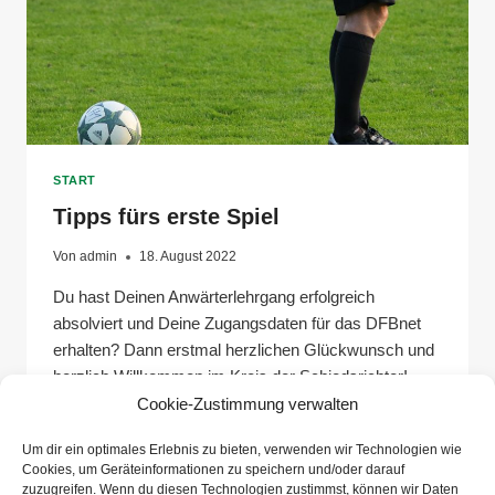
START
Tipps fürs erste Spiel
Von
admin
18. August 2022
Du hast Deinen Anwärterlehrgang erfolgreich
absolviert und Deine Zugangsdaten für das DFBnet
erhalten? Dann erstmal herzlichen Glückwunsch und
herzlich Willkommen im Kreis der Schiedsrichter!
Dein nächster Meilenstein wird das erste Spiel.
Cookie-Zustimmung verwalten
Wahrscheinlich wirst Du aufgeregt sein und Angst
Um dir ein optimales Erlebnis zu bieten, verwenden wir Technologien wie
davor haben Fehler zu machen. Das ist ganz
Cookies, um Geräteinformationen zu speichern und/oder darauf
natürlich. Im Folgenden findest Du die wichtigsten
zuzugreifen. Wenn du diesen Technologien zustimmst, können wir Daten