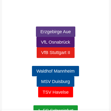
Erzgebirge Aue
VfL Osnabrück
VfB Stuttgart II
Waldhof Mannheim
MSV Duisburg
TSV Havelse
1. FC Schweinfurt